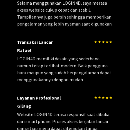
Selama menggunakan LOGIN4D, saya merasa
akses website cukup cepat dan stabil.
Tampilannya juga bersih sehingga memberikan
pengalaman yang lebih nyaman saat digunakan.
Transaksi Lancar
★★★★★
Rafael
LOGIN4D memiliki desain yang sederhana
namun tetap terlihat modern. Baik pengguna
baru maupun yang sudah berpengalaman dapat
menggunakannya dengan mudah.
Layanan Profesional
★★★★★
Gilang
Website LOGIN4D terasa responsif saat dibuka
dari smartphone. Proses akses berjalan lancar
dan setiap menu dapat ditemukan tanpa