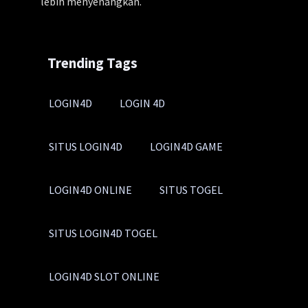
lebih menyenangkan.
Trending Tags
LOGIN4D
LOGIN 4D
SITUS LOGIN4D
LOGIN4D GAME
LOGIN4D ONLINE
SITUS TOGEL
SITUS LOGIN4D TOGEL
LOGIN4D SLOT ONLINE