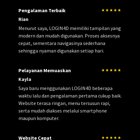
Pengalaman Terbaik
★★★★★
Rian
Menurut saya, LOGIN4D memiliki tampilan yang
modern dan mudah digunakan. Proses aksesnya
cepat, sementara navigasinya sederhana
sehingga nyaman digunakan setiap hari.
Pelayanan Memuaskan
★★★★★
Kayla
Saya baru menggunakan LOGIN4D beberapa
waktu lalu dan pengalaman pertama cukup baik.
Website terasa ringan, menu tersusun rapi,
serta mudah diakses melalui smartphone
maupun komputer.
Website Cepat
★★★★★