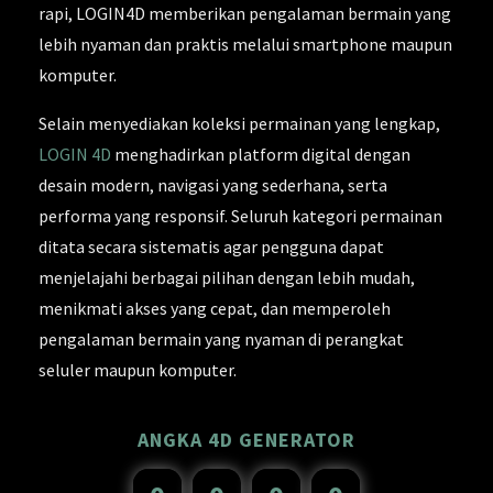
rapi, LOGIN4D memberikan pengalaman bermain yang
lebih nyaman dan praktis melalui smartphone maupun
komputer.
Selain menyediakan koleksi permainan yang lengkap,
LOGIN 4D
menghadirkan platform digital dengan
desain modern, navigasi yang sederhana, serta
performa yang responsif. Seluruh kategori permainan
ditata secara sistematis agar pengguna dapat
menjelajahi berbagai pilihan dengan lebih mudah,
menikmati akses yang cepat, dan memperoleh
pengalaman bermain yang nyaman di perangkat
seluler maupun komputer.
ANGKA 4D GENERATOR