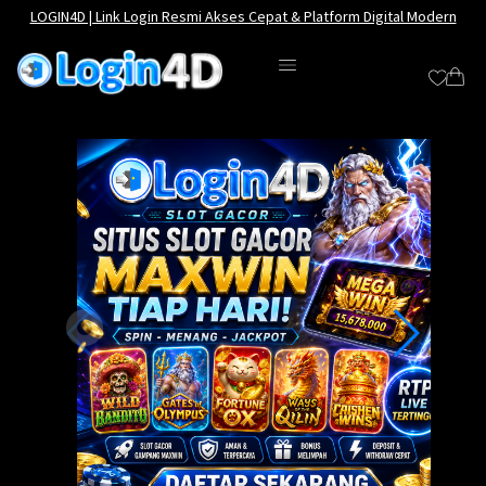
LOGIN4D | Link Login Resmi Akses Cepat & Platform Digital Modern