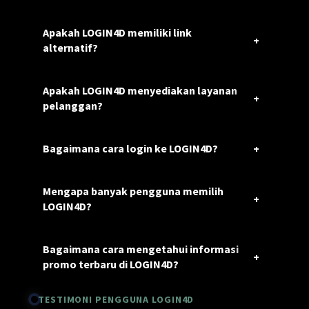
Apakah LOGIN4D memiliki link
alternatif?
Apakah LOGIN4D menyediakan layanan
pelanggan?
Bagaimana cara login ke LOGIN4D?
Mengapa banyak pengguna memilih
LOGIN4D?
Bagaimana cara mengetahui informasi
promo terbaru di LOGIN4D?
TESTIMONI PENGGUNA LOGIN4D